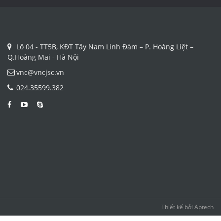
Lô 04 - TT5B, KĐT Tây Nam Linh Đàm – P. Hoàng Liệt –
Q.Hoàng Mai - Hà Nội
vnc@vncjsc.vn
024.35599.382
Thiết kế bởi
Aptech