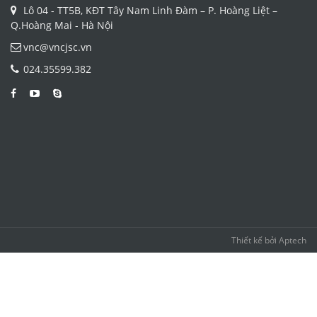
Lô 04 - TT5B, KĐT Tây Nam Linh Đàm – P. Hoàng Liệt –
Q.Hoàng Mai - Hà Nội
vnc@vncjsc.vn
024.35599.382
Thiết kế bởi
Aptech